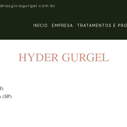
drasylviagurgel.com.br
INÍCIO
EMPRESA
TRATAMENTOS E PR
HYDER GURGEL
J)
s (SP)