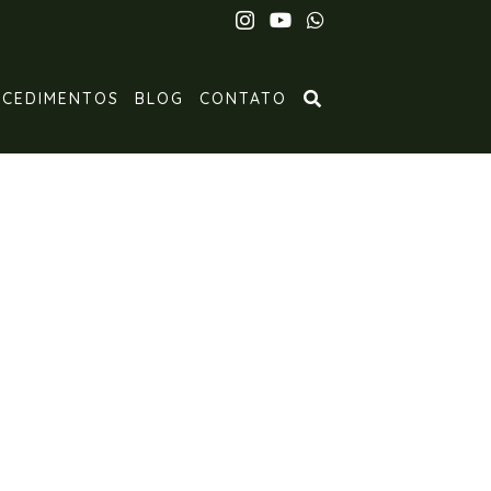
OCEDIMENTOS
BLOG
CONTATO